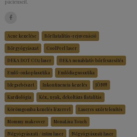
pácienseit.
Acne kezelése
Bőrfiatalítás-rejuvenáció
Bőrgyógyászat
CoolPeel laser
DEKA DOT CO2 laser
DEKA nonablatív bőrfeszesítés
Emlő-onkoplasztika
Emlődiagnosztika
Idegsebészet
Inkontinencia kezelés
JÖN!!!
Kardiológia
Kéz, nyak, dekoltázs fiatalítás
Körömgomba kezelés lézerrel
Laseres szőrtelenítés
Mommy makeover
MonaLisa Touch
Nőgyógyászati / intim laser
Nőgyógyászati laser