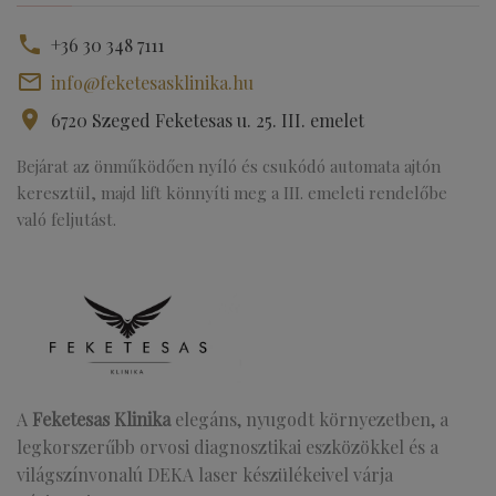
+36 30 348 7111
info@feketesasklinika.hu
6720 Szeged Feketesas u. 25. III. emelet
Bejárat az önműködően nyíló és csukódó automata ajtón
keresztül, majd lift könnyíti meg a III. emeleti rendelőbe
való feljutást.
A
Feketesas Klinika
elegáns, nyugodt környezetben, a
legkorszerűbb orvosi diagnosztikai eszközökkel és a
világszínvonalú DEKA laser készülékeivel várja