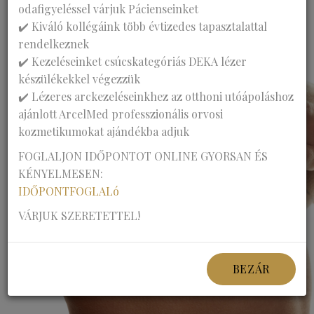
odafigyeléssel várjuk Pácienseinket
Hétfő: 16-18 óra
✔️ Kiváló kollégáink több évtizedes tapasztalattal
rendelkeznek
✔️ Kezeléseinket csúcskategóriás DEKA lézer
készülékekkel végezzük
✔️ Lézeres arckezeléseinkhez az otthoni utóápoláshoz
ajánlott ArcelMed professzionális orvosi
kozmetikumokat ajándékba adjuk
FOGLALJON IDŐPONTOT ONLINE GYORSAN ÉS
KÉNYELMESEN:
IDŐPONTFOGLALó
VÁRJUK SZERETETTEL!
BEZÁR