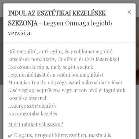
×
INDUL AZ ESZTÉTIKAI KEZELÉSEK
SZEZONJA
- Legyen Önmaga legjobb
verziója!
SZAKRENDELÉSEK
Bőrmegújító, anti-aging és problémamegoldó
kezelések nonablatív, CoolPeel és CO2 lézerekkel
Főoldal
Szakrendelések
Exoszóma terápia, mely segíti a sejtek
Emlő-onkoplasztika
regenerálódását és a valódi bőrmegújítást
MonaLisa Touch-nőgyógyászati mikroablatív lézer
Alsó végtagi seprűvéna vagy arcon lévő értágulatok
kezelése lézerrel
Lézeres szőrtelenítés
Körömgomba kezelés
Szakorvosunk:
Miért minket válasszon?
Dr. Ottlakán Aurél
✔️ Elegáns, nyugodt környezetben, maximális
Rendelési idő: