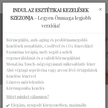
×
INDUL AZ ESZTÉTIKAI KEZELÉSEK
SZEZONJA
- Legyen Önmaga legjobb
verziója!
ÜDVÖZÖLJÜK KLINIKÁNKON!
ÜDVÖZÖLJÜK KLINIKÁNKON!
MINŐSÉG ÉS HATÉKONYSÁG
MINŐSÉG ÉS HATÉKONYSÁG
SZAKÉRTELEM ÉS
MEGBÍZHATÓSÁG
Bőrmegújító, anti-aging és problémamegoldó
AKTUALITÁSAINK
AKTUALITÁSAINK
BEJELENTKEZÉS
BEJELENTKEZÉS
kezelések nonablatív, CoolPeel és CO2 lézerekkel
Exoszóma terápia, mely segíti a sejtek
MUNKATÁRSAINK
regenerálódását és a valódi bőrmegújítást
MonaLisa Touch-nőgyógyászati mikroablatív lézer
Alsó végtagi seprűvéna vagy arcon lévő értágulatok
kezelése lézerrel
Lézeres szőrtelenítés
Körömgomba kezelés
Miért minket válasszon?
✔️ Elegáns, nyugodt környezetben, maximális