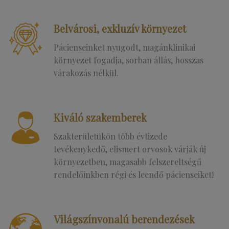
Belvárosi, exkluzív környezet
Pácienseinket nyugodt, magánklinikai
környezet fogadja, sorban állás, hosszas
várakozás nélkül.
Kiváló szakemberek
Szakterületükön több évtizede
tevékenykedő, elismert orvosok várják új
környezetben, magasabb felszereltségű
rendelőinkben régi és leendő pácienseiket!
Világszínvonalú berendezések