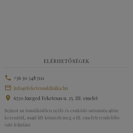
ELÉRHETŐSÉGEK
+36 30 348 7111
info@feketesasklinika.hu
6720 Szeged Feketesas u. 25. III. emelet
Bejárat az önműködően nyíló és csukódó automata ajtón
keresztül, majd lift könnyíti meg a III. emeleti rendelőbe
való feljutást.