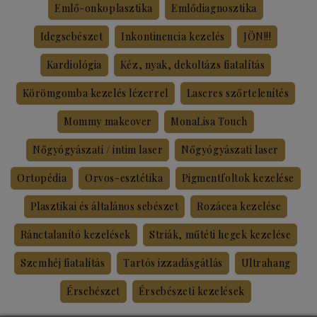
Emlő-onkoplasztika
Emlődiagnosztika
Idegsebészet
Inkontinencia kezelés
JÖN!!!
Kardiológia
Kéz, nyak, dekoltázs fiatalítás
Körömgomba kezelés lézerrel
Laseres szőrtelenítés
Mommy makeover
MonaLisa Touch
Nőgyógyászati / intim laser
Nőgyógyászati laser
Ortopédia
Orvos-esztétika
Pigmentfoltok kezelése
Plasztikai és általános sebészet
Rozácea kezelése
Ránctalanító kezelések
Striák, műtéti hegek kezelése
Szemhéj fiatalítás
Tartós izzadásgátlás
Ultrahang
Érsebészet
Érsebészeti kezelések