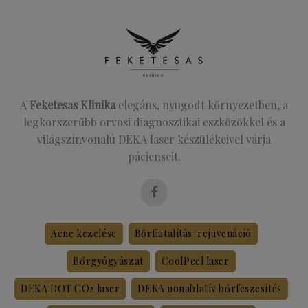
A
Feketesas Klinika
elegáns, nyugodt környezetben, a
legkorszerűbb orvosi diagnosztikai eszközökkel és a
világszínvonalú DEKA laser készülékeivel várja
pácienseit.
Acne kezelése
Bőrfiatalítás-rejuvenáció
Bőrgyógyászat
CoolPeel laser
DEKA DOT CO2 laser
DEKA nonablatív bőrfeszesítés