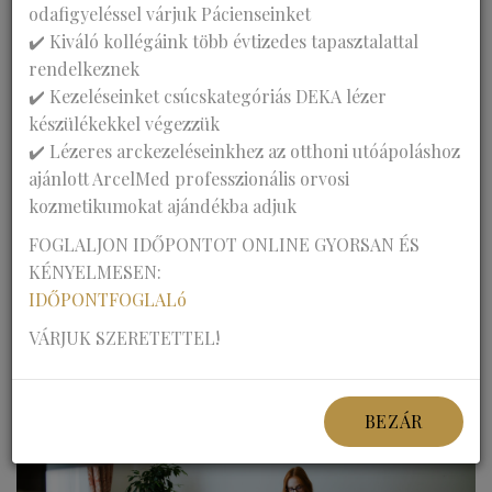
KLINIKÁNKRÓL
odafigyeléssel várjuk Pácienseinket
✔️ Kiváló kollégáink több évtizedes tapasztalattal
rendelkeznek
✔️ Kezeléseinket csúcskategóriás DEKA lézer
készülékekkel végezzük
✔️ Lézeres arckezeléseinkhez az otthoni utóápoláshoz
A
Feketesas Klinika
elegáns, nyugodt környezetben, a
ajánlott ArcelMed professzionális orvosi
legkorszerűbb orvosi diagnosztikai eszközökkel és a
kozmetikumokat ajándékba adjuk
világszínvonalú DEKA laser készülékeivel várja
FOGLALJON IDŐPONTOT ONLINE GYORSAN ÉS
pácienseit. Vezető orvosaink több évtizede állnak a
KÉNYELMESEN:
gyógyítás szolgálatában, betegeink kényelméről jól
IDŐPONTFOGLALó
képzett, készséges munkatársaink gondoskodnak.
VÁRJUK SZERETETTEL!
BEZÁR