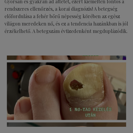
Gyorsan és gyakran ad áttétet, ezért kiemelten fontos a
rendszeres ellenőrzés, a korai diagnózis! A betegség
előfordulása a fehér bőrű népesség körében az egész
világon meredeken nő, és ez a tendencia hazánkban is jól
érzékelhető. A betegszám évtizedenként megduplázódik.