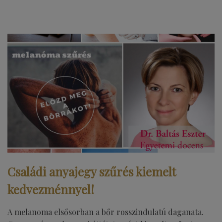
Családi anyajegy szűrés kiemelt
kedvezménnyel!
A melanoma elsősorban a bőr rosszindulatú daganata.