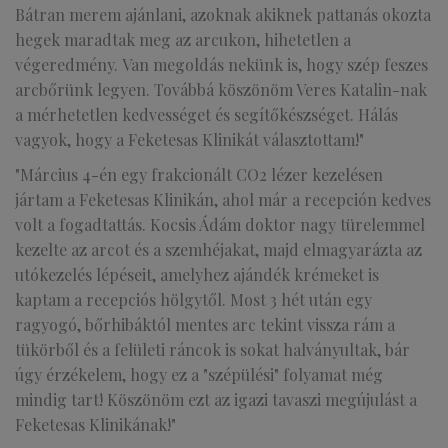
Bátran merem ajánlani, azoknak akiknek pattanás okozta
hegek maradtak meg az arcukon, hihetetlen a
végeredmény. Van megoldás nekünk is, hogy szép feszes
arcbőrünk legyen. Továbbá köszönöm Veres Katalin-nak
a mérhetetlen kedvességet és segítőkészséget. Hálás
vagyok, hogy a Feketesas Klinikát választottam!"
"Március 4-én egy frakcionált CO2 lézer kezelésen
jártam a Feketesas Klinikán, ahol már a recepción kedves
volt a fogadtattás. Kocsis Ádám doktor nagy türelemmel
kezelte az arcot és a szemhéjakat, majd elmagyarázta az
utókezelés lépéseit, amelyhez ajándék krémeket is
kaptam a recepciós hölgytől. Most 3 hét után egy
ragyogó, bőrhibáktól mentes arc tekint vissza rám a
tükörből és a felületi ráncok is sokat halványultak, bár
úgy érzékelem, hogy ez a "szépülési" folyamat még
mindig tart! Köszönöm ezt az igazi tavaszi megújulást a
Feketesas Klinikának!"