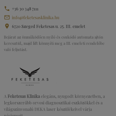
+36 30 348 7111
info@feketesasklinika.hu
6720 Szeged Feketesas u. 25. III. emelet
Bejárat az önműködően nyíló és csukódó automata ajtón
keresztül, majd lift könnyíti meg a III. emeleti rendelőbe
való feljutást.
A
Feketesas Klinika
elegáns, nyugodt környezetben, a
legkorszerűbb orvosi diagnosztikai eszközökkel és a
világszínvonalú DEKA laser készülékeivel várja
pácienseit.