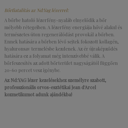
Bőrfiatalítás az Nd:Yag lézerrel:
A bőrbe hatoló lézerfény-nyaláb elnyelődik a bőr
mélyebb rétegeiben. A lézerfény energiája hővé alakul és
természetes úton regenerálódást provokál a bőrben.
Ennek hatására a bőrben lévő sejtek fokozott kollagén,
hyaluronsav termelésbe kezdenek. Az ér újraképződés
hatására ez a folyamat még intenzívebbé válik. A
bőrfeszesítés az adott bőrterület nagyságától függően
20-60 percet vesz igénybe.
Az Nd:YAG lézer kezelésekhez személyre szabott,
professzionális orvos-esztétikai Jean d'Arcel
kozmetikumot adunk ajándékba!