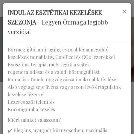
×
INDUL AZ ESZTÉTIKAI KEZELÉSEK
SZEZONJA
- Legyen Önmaga legjobb
verziója!
KEZELÉSEINK
Bőrmegújító, anti-aging és problémamegoldó
kezelések nonablatív, CoolPeel és CO2 lézerekkel
Főoldal
Kezeléseink
Exoszóma terápia, mely segíti a sejtek
Bőrfiatalítás-rejuvenáció
regenerálódását és a valódi bőrmegújítást
MonaLisa Touch-nőgyógyászati mikroablatív lézer
Alsó végtagi seprűvéna vagy arcon lévő értágulatok
kezelése lézerrel
Lézeres szőrtelenítés
Körömgomba kezelés
BŐRFIATALÍTÁS-
Miért minket válasszon?
REJUVENÁCIÓ
✔️ Elegáns, nyugodt környezetben, maximális