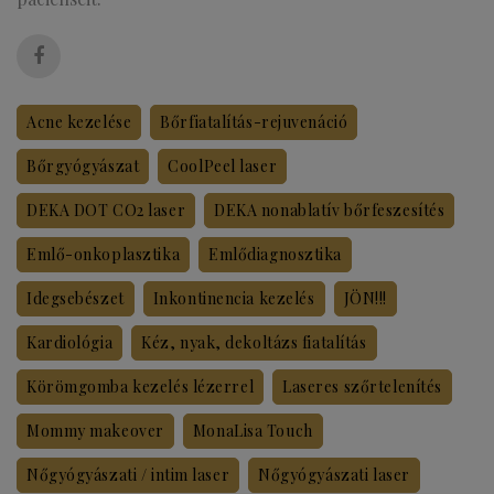
Acne kezelése
Bőrfiatalítás-rejuvenáció
Bőrgyógyászat
CoolPeel laser
DEKA DOT CO2 laser
DEKA nonablatív bőrfeszesítés
Emlő-onkoplasztika
Emlődiagnosztika
Idegsebészet
Inkontinencia kezelés
JÖN!!!
Kardiológia
Kéz, nyak, dekoltázs fiatalítás
Körömgomba kezelés lézerrel
Laseres szőrtelenítés
Mommy makeover
MonaLisa Touch
Nőgyógyászati / intim laser
Nőgyógyászati laser