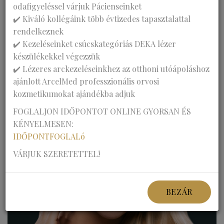
odafigyeléssel várjuk Pácienseinket
✔️ Kiváló kollégáink több évtizedes tapasztalattal
Csúcstechnológia a plasztikai sebész szakértelmével:
rendelkeznek
Laser kezelések sorát kínáljuk Önnek számos
✔️ Kezeléseinket csúcskategóriás DEKA lézer
bőrprobléma megoldására valamint bőrfiatalítás
készülékekkel végezzük
céljából:
✔️ Lézeres arckezeléseinkhez az otthoni utóápoláshoz
ajánlott ArcelMed professzionális orvosi
kozmetikumokat ajándékba adjuk
FOGLALJON IDŐPONTOT ONLINE GYORSAN ÉS
KÉNYELMESEN:
IDŐPONTFOGLALó
VÁRJUK SZERETETTEL!
BEZÁR