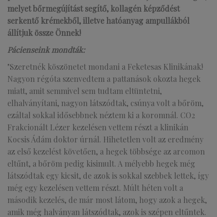
melyet bőrmegújítást segítő, kollagén képződést
serkentő krémekből, illetve hatóanyag ampullákból
állítjuk össze Önnek!
Pácienseink mondták:
"Szeretnék köszönetet mondani a Feketesas Klinikának!
Nagyon régóta szenvedtem a pattanások okozta hegek
miatt, amit semmivel sem tudtam eltüntetni,
elhalványítani, nagyon látszódtak, csúnya volt a bőröm,
ezáltal sokkal idősebbnek néztem ki a koromnál. CO2
Frakcionált Lézer kezelésen vettem részt a klinikán
Kocsis Ádám doktor úrnál. Hihetetlen volt az eredmény
az első kezelést követően, a hegek többsége az arcomon
eltűnt, a bőröm pedig kisimult. A mélyebb hegek még
látszódtak egy kicsit, de azok is sokkal szebbek lettek, így
még egy kezelésen vettem részt. Múlt héten volt a
második kezelés, de már most látom, hogy azok a hegek,
amik még halványan látszódtak, azok is szépen eltűntek.