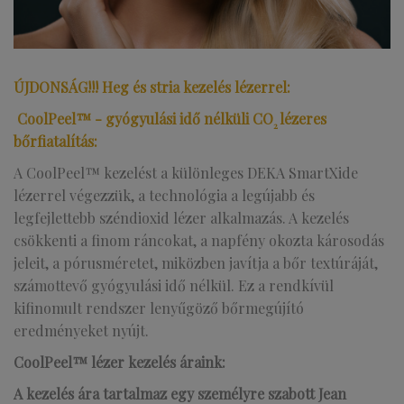
ÚJDONSÁG!!! Heg és stria kezelés lézerrel:
CoolPeel™ - gyógyulási idő nélküli CO
lézeres
2
bőrfiatalítás:
A CoolPeel™ kezelést a különleges DEKA SmartXide
lézerrel végezzük, a technológia a legújabb és
legfejlettebb széndioxid lézer alkalmazás. A kezelés
csökkenti a finom ráncokat, a napfény okozta károsodás
jeleit, a pórusméretet, miközben javítja a bőr textúráját,
számottevő gyógyulási idő nélkül. Ez a rendkívül
kifinomult rendszer lenyűgöző bőrmegújító
eredményeket nyújt.
CoolPeel™ lézer kezelés áraink:
A kezelés ára tartalmaz egy személyre szabott Jean