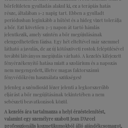
bőrfelületen gyulladás alakul ki, ez a terápiás hatás
része, általában 1-2 napig tart. Ebben a gyulladt
periódusban leginkább a hűtést és a hideg vizet tolerálja
a bőr. Ezt követően 2-3 napon át tartó hámlás
jelentkezik, amely szintén a bőr megújulásának
elengedhetetlen fázisa. Egy hét elteltével már szemmel
látható a javulás, de az új kötőszöveti rostok felépülésével
további látványos megújulás várható. A kezelés kifejezett
fényérzékenyítő hatása miatt a szolárium és a napozás
nem megengedett, illetve magas faktorszámú
fényvédőkrém használata szükséges!
Jelenleg a széndioxid lézer jelenti a legkorszerűbb
eljárást a bőr megújításának tekintetében a nem
sebészeti beavatkozások közül.
A kezelés ára tartalmazza a helyi érzéstelenítést,
valamint egy személyre szabott Jean D'Arcel
professzionális kozmetikumokból álló ajándékcsomagot,