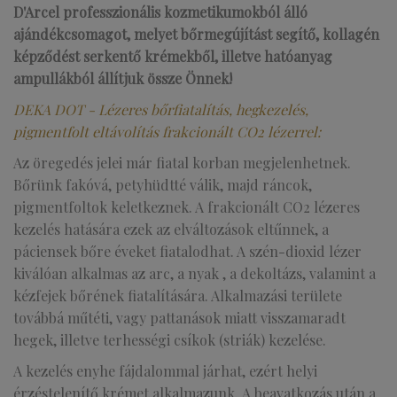
D'Arcel professzionális kozmetikumokból álló
ajándékcsomagot, melyet bőrmegújítást segítő, kollagén
képződést serkentő krémekből, illetve hatóanyag
ampullákból állítjuk össze Önnek!
DEKA DOT - Lézeres bőrfiatalítás, hegkezelés,
pigmentfolt eltávolítás frakcionált CO2 lézerrel:
Az öregedés jelei már fiatal korban megjelenhetnek.
Bőrünk fakóvá, petyhüdtté válik, majd ráncok,
pigmentfoltok keletkeznek. A frakcionált CO2 lézeres
kezelés hatására ezek az elváltozások eltűnnek, a
páciensek bőre éveket fiatalodhat. A szén-dioxid lézer
kiválóan alkalmas az arc, a nyak , a dekoltázs, valamint a
kézfejek bőrének fiatalítására. Alkalmazási területe
továbbá műtéti, vagy pattanások miatt visszamaradt
hegek, illetve terhességi csíkok (striák) kezelése.
A kezelés enyhe fájdalommal járhat, ezért helyi
érzéstelenítő krémet alkalmazunk. A beavatkozás után a