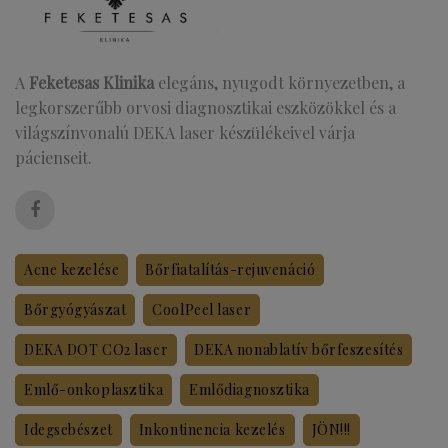
A
Feketesas Klinika
elegáns, nyugodt környezetben, a
legkorszerűbb orvosi diagnosztikai eszközökkel és a
világszínvonalú DEKA laser készülékeivel várja
pácienseit.
Acne kezelése
Bőrfiatalítás-rejuvenáció
Bőrgyógyászat
CoolPeel laser
DEKA DOT CO2 laser
DEKA nonablatív bőrfeszesítés
Emlő-onkoplasztika
Emlődiagnosztika
Idegsebészet
Inkontinencia kezelés
JÖN!!!