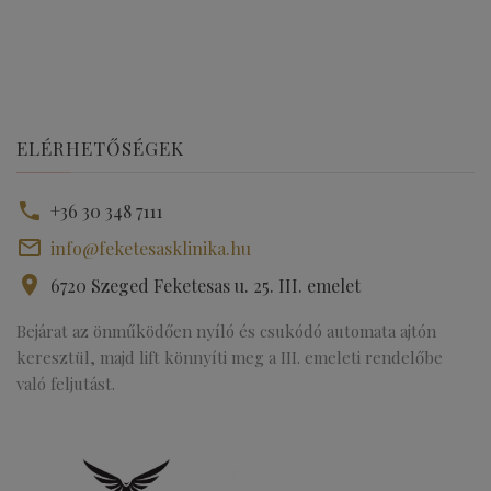
ELÉRHETŐSÉGEK
+36 30 348 7111
info@feketesasklinika.hu
6720 Szeged Feketesas u. 25. III. emelet
Bejárat az önműködően nyíló és csukódó automata ajtón
keresztül, majd lift könnyíti meg a III. emeleti rendelőbe
való feljutást.