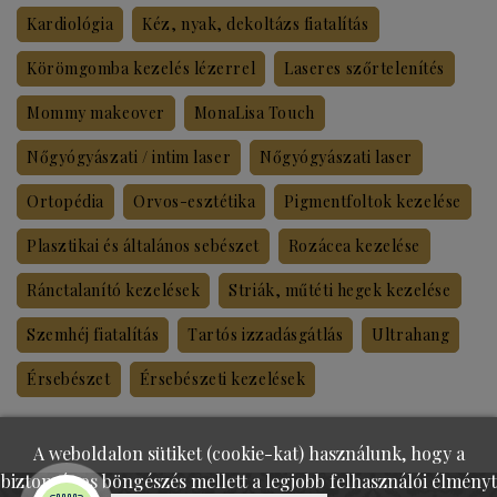
Kardiológia
Kéz, nyak, dekoltázs fiatalítás
Körömgomba kezelés lézerrel
Laseres szőrtelenítés
Mommy makeover
MonaLisa Touch
Nőgyógyászati / intim laser
Nőgyógyászati laser
Ortopédia
Orvos-esztétika
Pigmentfoltok kezelése
Plasztikai és általános sebészet
Rozácea kezelése
Ránctalanító kezelések
Striák, műtéti hegek kezelése
Szemhéj fiatalítás
Tartós izzadásgátlás
Ultrahang
Érsebészet
Érsebészeti kezelések
A weboldalon sütiket (cookie-kat) használunk, hogy a
biztonságos böngészés mellett a legjobb felhasználói élményt