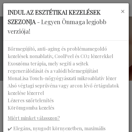
×
INDUL AZ ESZTÉTIKAI KEZELÉSEK
SZEZONJA
- Legyen Önmaga legjobb
verziója!
AKTUALITÁSOK
Bőrmegújító, anti-aging és problémamegoldó
kezelések nonablatív, CoolPeel és CO2 lézerekkel
Főoldal
Aktualitások
Exoszóma terápia, mely segíti a sejtek
Újdonság a hegek eltüntetésében!
regenerálódását és a valódi bőrmegújítást
MonaLisa Touch-nőgyógyászati mikroablatív lézer
Alsó végtagi seprűvéna vagy arcon lévő értágulatok
kezelése lézerrel
Lézeres szőrtelenítés
Körömgomba kezelés
ÚJDONSÁG A HEGEK
Miért minket válasszon?
ELTÜNTETÉSÉBEN!
✔️ Elegáns, nyugodt környezetben, maximális