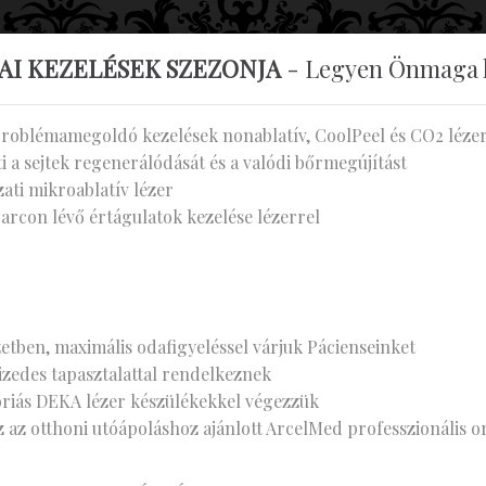
KETESAS KLIN
AI KEZELÉSEK SZEZONJA
- Legyen Önmaga l
problémamegoldó kezelések nonablatív, CoolPeel és CO2 léze
KEZELÉSEINK
GALÉRIA
ÁRAINK
i a sejtek regenerálódását és a valódi bőrmegújítást
ti mikroablatív lézer
arcon lévő értágulatok kezelése lézerrel
TÁSOK
etben, maximális odafigyeléssel várjuk Pácienseinket
tizedes tapasztalattal rendelkeznek
óriás DEKA lézer készülékekkel végezzük
z az otthoni utóápoláshoz ajánlott ArcelMed professzionális 
YHATATLAN CSOMAGAJÁNLATOK