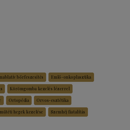
ablatív bőrfeszesítés
Emlő-onkoplasztika
ás
Körömgomba kezelés lézerrel
r
Ortopédia
Orvos-esztétika
 műtéti hegek kezelése
Szemhéj fiatalítás