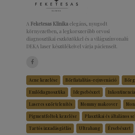
A
Feketesas Klinika
elegáns, nyugodt
környezetben, a legkorszerűbb orvosi
diagnosztikai eszközökkel és a világszínvonalú
DEKA laser készülékeivel várja pácienseit.
Acne kezelése
Bőrfiatalítás-rejuvenáció
Bőrg
Emlődiagnosztika
Idegsebészet
Inkontinenci
Laseres szőrtelenítés
Mommy makeover
Mon
Pigmentfoltok kezelése
Plasztikai és általános s
Tartós izzadásgátlás
Ultrahang
Érsebészet