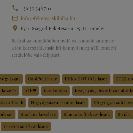
+36 30 348 7111
info@feketesasklinika.hu
6720 Szeged Feketesas u. 25. III. emelet
Bejárat az önműködően nyíló és csukódó automata
ajtón keresztül, majd lift könnyíti meg a III. emeleti
rendelőbe való feljutást.
yógyászat
CoolPeel laser
DEKA DOT CO2 laser
DEKA non
a kezelés
JÖN!!!
Kardiológia
Kéz, nyak, dekoltázs fiatalít
aLisa Touch
Nőgyógyászati / intim laser
Nőgyógyászati lase
ebészet
Rozácea kezelése
Ránctalanító kezelések
Striák,
Érsebészeti kezelések