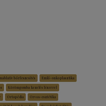
ablatív bőrfeszesítés
Emlő-onkoplasztika
ás
Körömgomba kezelés lézerrel
r
Ortopédia
Orvos-esztétika