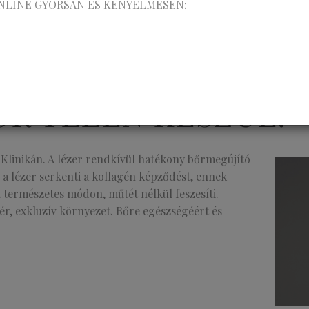
NLINE GYORSAN ÉS KÉNYELMESEN:
R TÉLEN KÉSZÜL!
as Klinikán. A lézer rendkívül hatékony bőrmegújító
 a lézer serkenti a kollagén képződést, ennek
 természetes módon, műtét nélkül feszesíti.
r, exkluzív környezet. Bőre egészségéért és