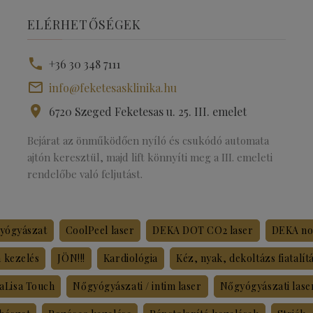
ELÉRHETŐSÉGEK
+36 30 348 7111
info@feketesasklinika.hu
6720 Szeged Feketesas u. 25. III. emelet
Bejárat az önműködően nyíló és csukódó automata
ajtón keresztül, majd lift könnyíti meg a III. emeleti
rendelőbe való feljutást.
yógyászat
CoolPeel laser
DEKA DOT CO2 laser
DEKA non
a kezelés
JÖN!!!
Kardiológia
Kéz, nyak, dekoltázs fiatalít
aLisa Touch
Nőgyógyászati / intim laser
Nőgyógyászati lase