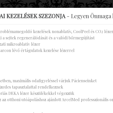
KETESAS KLIN
AI KEZELÉSEK SZEZONJA
- Legyen Önmaga l
problémamegoldó kezelések nonablatív, CoolPeel és CO2 léze
KEZELÉSEINK
GALÉRIA
ÁRAINK
i a sejtek regenerálódását és a valódi bőrmegújítást
ti mikroablatív lézer
arcon lévő értágulatok kezelése lézerrel
TÁSOK
etben, maximális odafigyeléssel várjuk Pácienseinket
tizedes tapasztalattal rendelkeznek
óriás DEKA lézer készülékekkel végezzük
z az otthoni utóápoláshoz ajánlott ArcelMed professzionális 
 télen készül!