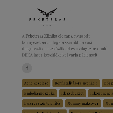
A
Feketesas Klinika
elegáns, nyugodt
környezetben, a legkorszerűbb orvosi
diagnosztikai eszközökkel és a világszínvonalú
DEKA laser készülékeivel várja pácienseit.
Acne kezelése
Bőrfiatalítás-rejuvenáció
Bőrg
Emlődiagnosztika
Idegsebészet
Inkontinenci
Laseres szőrtelenítés
Mommy makeover
Mon