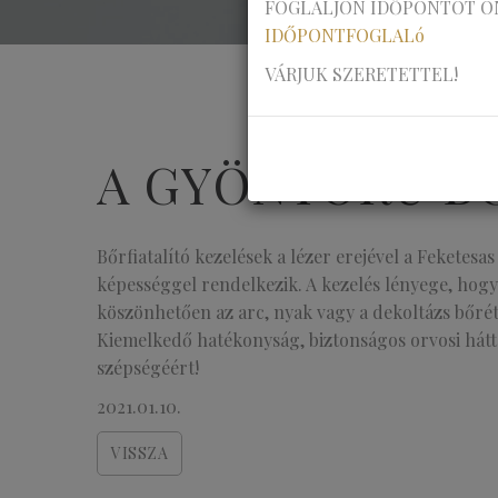
FOGLALJON IDŐPONTOT O
IDŐPONTFOGLALó
VÁRJUK SZERETETTEL!
A GYÖNYÖRŰ BŐ
Bőrfiatalító kezelések a lézer erejével a Feketes
képességgel rendelkezik. A kezelés lényege, hogy
köszönhetően az arc, nyak vagy a dekoltázs bőrét
Kiemelkedő hatékonyság, biztonságos orvosi hátté
szépségéért!
2021.01.10.
VISSZA